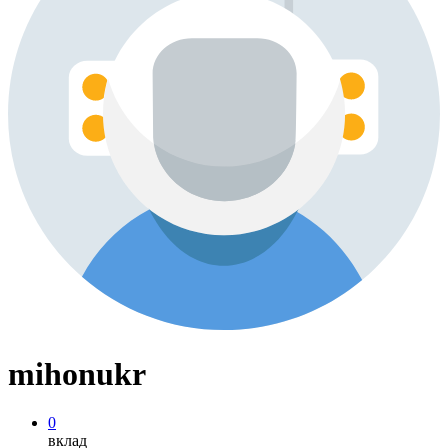
mihonukr
0
вклад