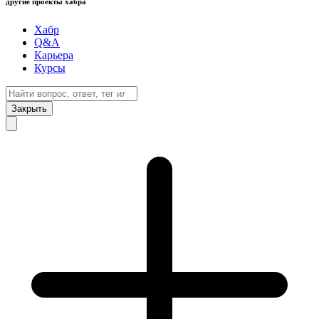
другие проекты хабра
Хабр
Q&A
Карьера
Курсы
Закрыть