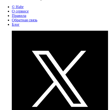
© Habr
О сервисе
Правила
Обратная связь
Блог