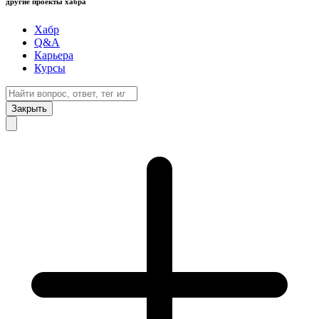
другие проекты хабра
Хабр
Q&A
Карьера
Курсы
Закрыть