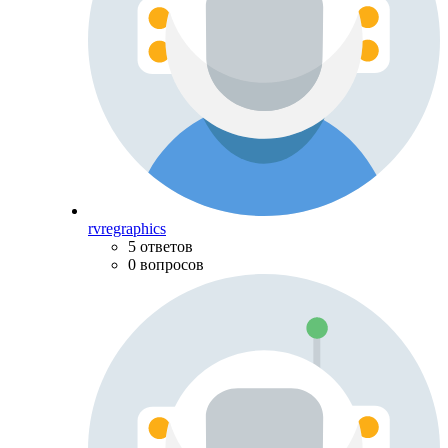
rvregraphics
5 ответов
0 вопросов