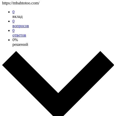
https://mbahtotoo.com/
0
вклад
0
вопросов
0
ответов
0%
решений