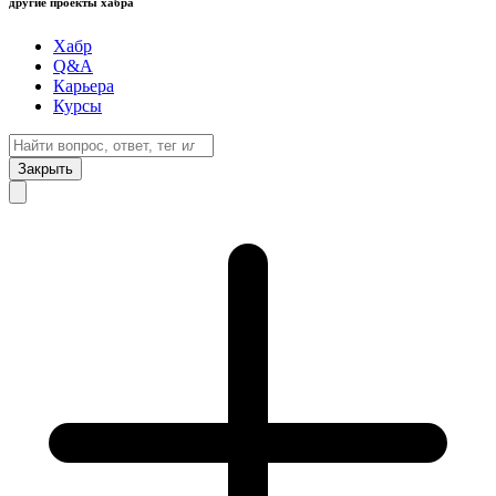
другие проекты хабра
Хабр
Q&A
Карьера
Курсы
Закрыть