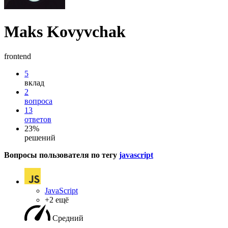
Maks Kovyvchak
frontend
5
вклад
2
вопроса
13
ответов
23%
решений
Вопросы пользователя по тегу
javascript
JavaScript
+2 ещё
Средний