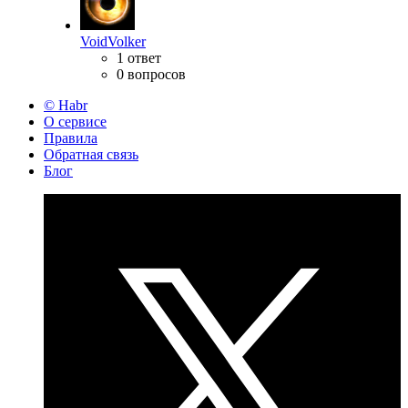
VoidVolker
1 ответ
0 вопросов
© Habr
О сервисе
Правила
Обратная связь
Блог