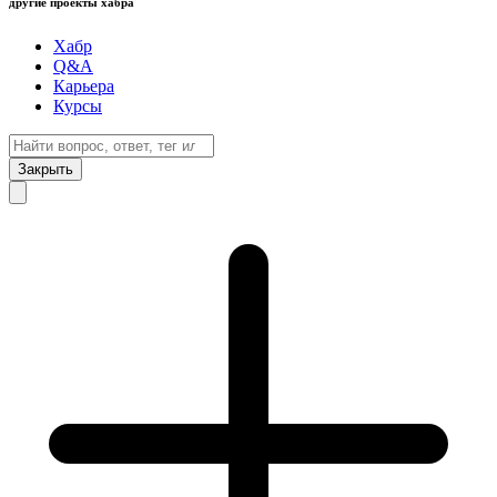
другие проекты хабра
Хабр
Q&A
Карьера
Курсы
Закрыть