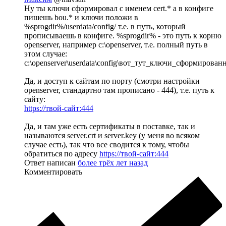
Ну ты ключи сформировал с именем cert.* а в конфиге
пишешь bou.* и ключи положи в
%sprogdir%/userdata/config/ т.е. в путь, который
прописываешь в конфиге. %sprogdir% - это путь к корню
openserver, например c:\openserver, т.е. полный путь в
этом случае:
c:\openserver\userdata\config\вот_тут_ключи_сформирован
Да, и доступ к сайтам по порту (смотри настройки
openserver, стандартно там прописано - 444), т.е. путь к
сайту:
https://твой-сайт:444
Да, и там уже есть сертификаты в поставке, так и
называются server.crt и server.key (у меня во всяком
случае есть), так что все сводится к тому, чтобы
обратиться по адресу
https://твой-сайт:444
Ответ написан
более трёх лет назад
Комментировать