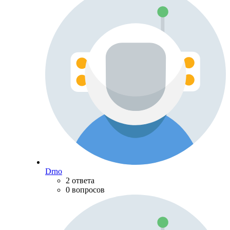
Drno
2 ответа
0 вопросов