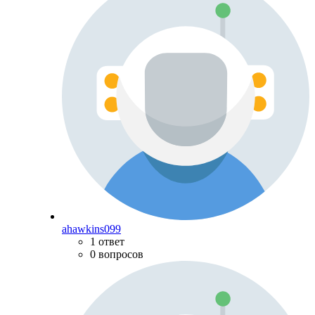
ahawkins099
1 ответ
0 вопросов