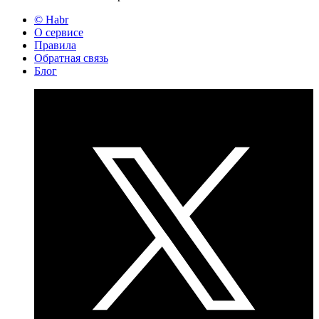
© Habr
О сервисе
Правила
Обратная связь
Блог