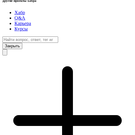
другие проекты хабра
Хабр
Q&A
Карьера
Курсы
Закрыть