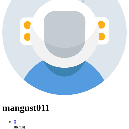
mangust011
0
вклад