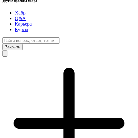
другие проекты хабра
Хабр
Q&A
Карьера
Курсы
Закрыть