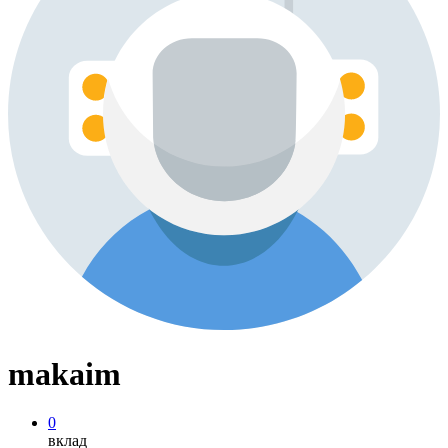
makaim
0
вклад