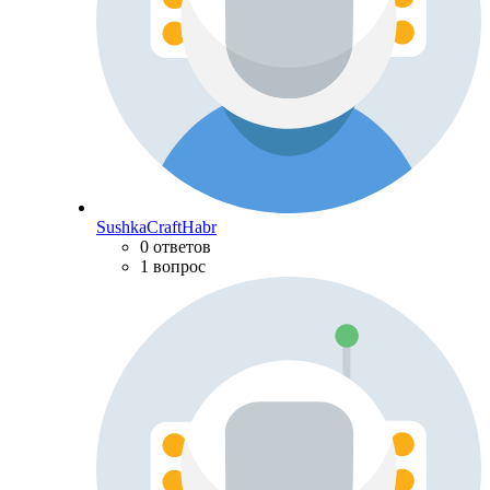
SushkaCraftHabr
0 ответов
1 вопрос