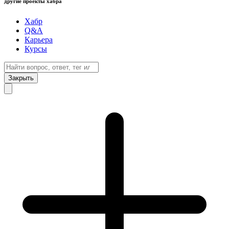
другие проекты хабра
Хабр
Q&A
Карьера
Курсы
Закрыть