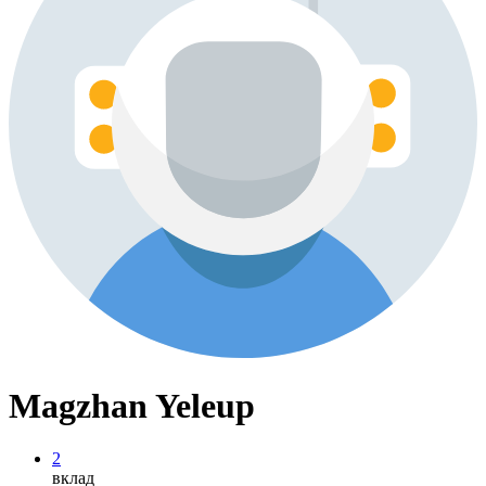
Magzhan Yeleup
2
вклад