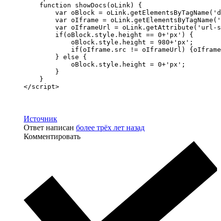
    function showDocs(oLink) {

        var oBlock = oLink.getElementsByTagName('d
        var oIframe = oLink.getElementsByTagName('
        var oIframeUrl = oLink.getAttribute('url-s
        if(oBlock.style.height == 0+'px') {

            oBlock.style.height = 980+'px';

            if(oIframe.src != oIframeUrl) {oIframe
        } else {

            oBlock.style.height = 0+'px';

        }

    }

</script>
Источник
Ответ написан
более трёх лет назад
Комментировать