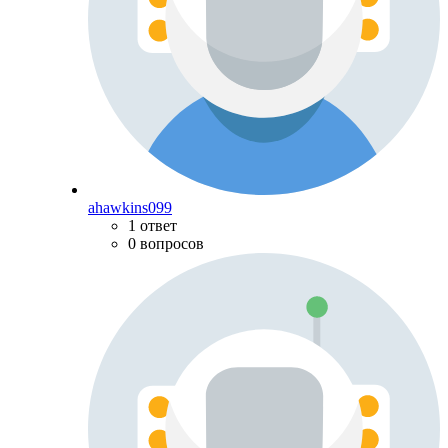
ahawkins099
1 ответ
0 вопросов