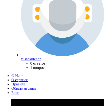
taishakutennn
0 ответов
1 вопрос
© Habr
О сервисе
Правила
Обратная связь
Блог