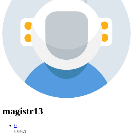
magistr13
0
вклад