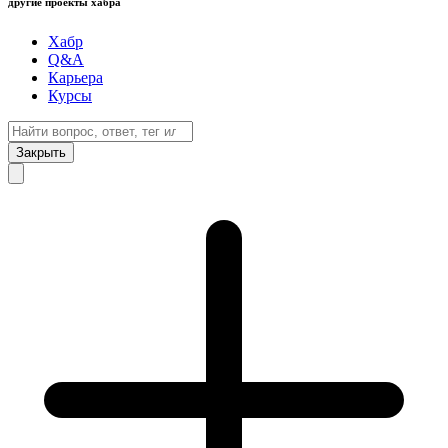
другие проекты хабра
Хабр
Q&A
Карьера
Курсы
Закрыть