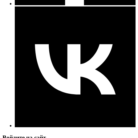
Войдите на сайт