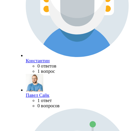
Константин
0 ответов
1 вопрос
Павел Сайк
1 ответ
0 вопросов