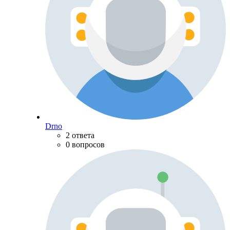
Drno
2 ответа
0 вопросов