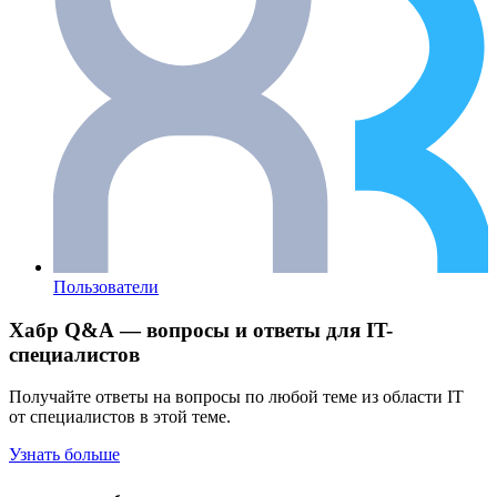
Пользователи
Хабр Q&A — вопросы и ответы для IT-
специалистов
Получайте ответы на вопросы по любой теме из области IT
от специалистов в этой теме.
Узнать больше