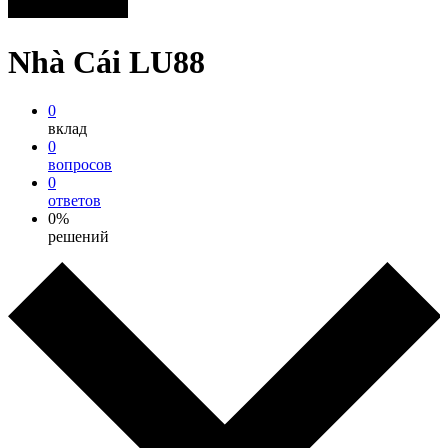
Nhà Cái LU88
0
вклад
0
вопросов
0
ответов
0%
решений