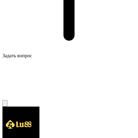
Задать вопрос