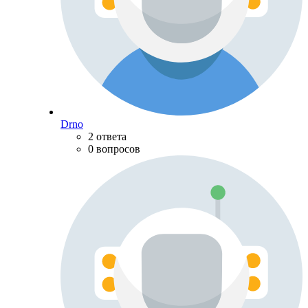
Drno
2 ответа
0 вопросов