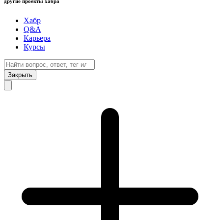
другие проекты хабра
Хабр
Q&A
Карьера
Курсы
Закрыть