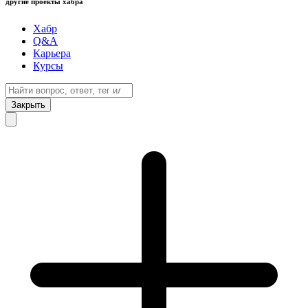
другие проекты хабра
Хабр
Q&A
Карьера
Курсы
Закрыть