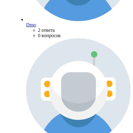
Drno
2 ответа
0 вопросов