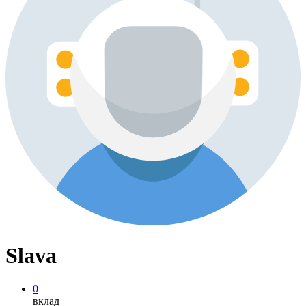
Slava
0
вклад