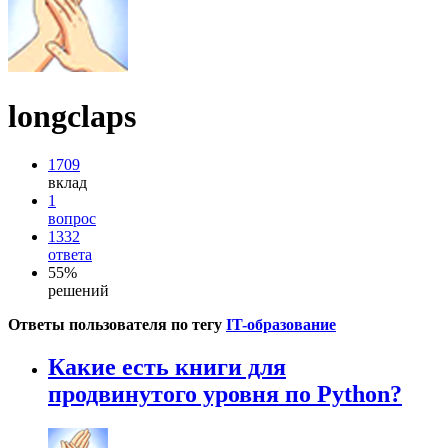
longclaps
1709
вклад
1
вопрос
1332
ответа
55%
решений
Ответы пользователя по тегу
IT-образование
Какие есть книги для
продвинутого уровня по Python?