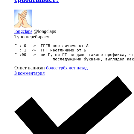
longclaps
@longclaps
Тупо перебираем
Г : 0  ->  ГГГБ неотличимо от А

Г : 1  ->  ГГГ неотличимо от Б

Г :00  ->  ни Г, ни ГГ не дают такого префикса, чт
                последующими буквами, выглядел как
Ответ написан
более трёх лет назад
3
комментария