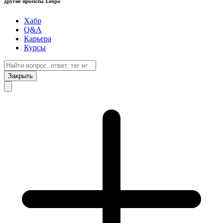
другие проекты хабра
Хабр
Q&A
Карьера
Курсы
Закрыть