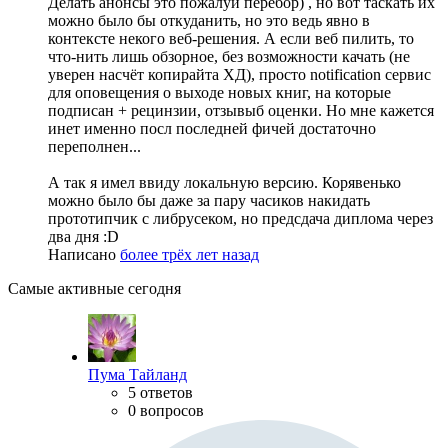
Делать анонсы это пожалуй перебор) , но вот таскать их
можно было бы откуданить, но это ведь явно в
контексте некого веб-решения. А если веб пилить, то
что-нить лишь обзорное, без возможности качать (не
уверен насчёт копирайта ХД), просто notification сервис
для оповещения о выходе новых книг, на которые
подписан + рецинзии, отзывыб оценки. Но мне кажется
инет именно посл последней фичей достаточно
переполнен...
А так я имел ввиду локальную версию. Корявенько
можно было бы даже за пару часиков накидать
прототипчик с либрусеком, но предсдача диплома через
два дня :D
Написано
более трёх лет назад
Самые активные сегодня
Пума Тайланд
5 ответов
0 вопросов