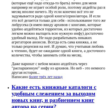
(которые ещё надо откуда-то брать) лично для меня
например не играет особой роли, поэтому апдейты раз в
месяц вполне ничего. Ну если конечно всё это не
задумывается ради одной книги/серии/автора. И если
это всё делается только для себя - использование того же
либрусека (я имею ввиду архивов с книгами, которые
удобно апдейтяться торрентом, из которых достаточно
легком можно вытщить всю нужную инфу) достаточно
удобный выход. Не надо разрабатывать никаких
агрегаторов анонсов. Всегда есть сама книжка, а не
только рецензия на неё. И думаю, что учитывая любовь
к чтению, будет не ожидание одной книги, а досточного
количества, чтобы занимать себя на месяц.
Даже варинат с вебом можно апдейтать через
"распаршенную" инфу из архивов. Но веб - это немного
другая история...
Написано
более трёх лет назад
Какие есть книжные каталоги с
удобным слежением за выходом
новых книг, и разбиением книг
автора на серии?