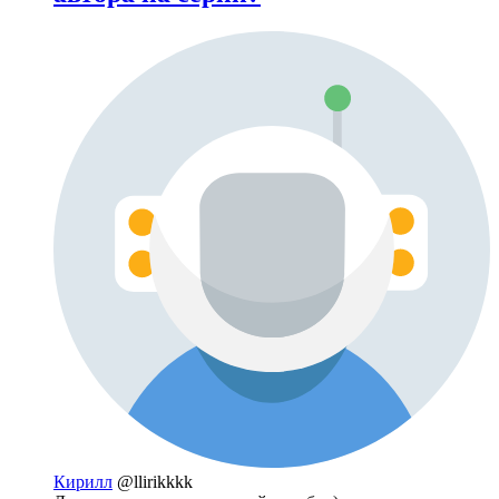
Кирилл
@llirikkkk