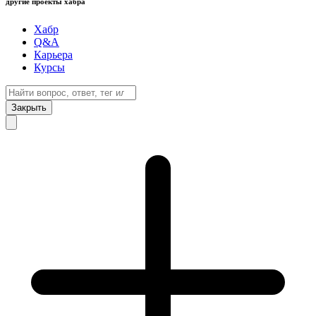
другие проекты хабра
Хабр
Q&A
Карьера
Курсы
Закрыть