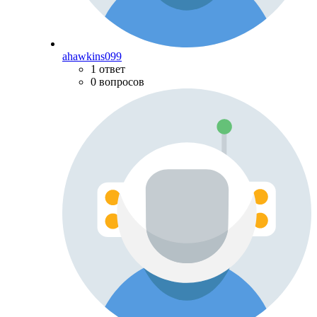
ahawkins099
1 ответ
0 вопросов