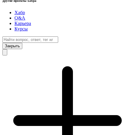
другие проекты хабра
Хабр
Q&A
Карьера
Курсы
Закрыть