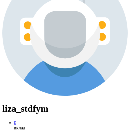
liza_stdfym
0
вклад