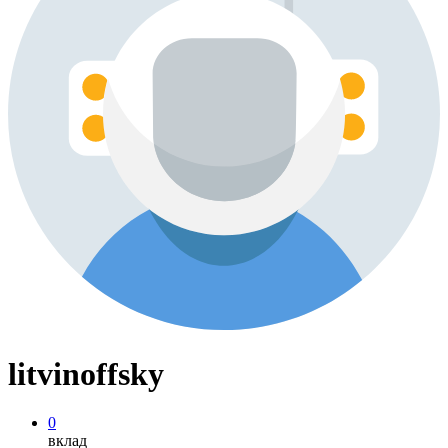
litvinoffsky
0
вклад