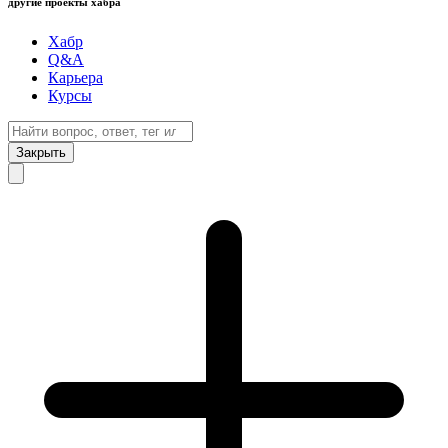
другие проекты хабра
Хабр
Q&A
Карьера
Курсы
Закрыть