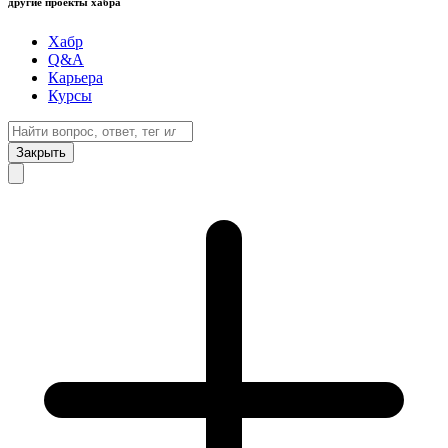
другие проекты хабра
Хабр
Q&A
Карьера
Курсы
Закрыть