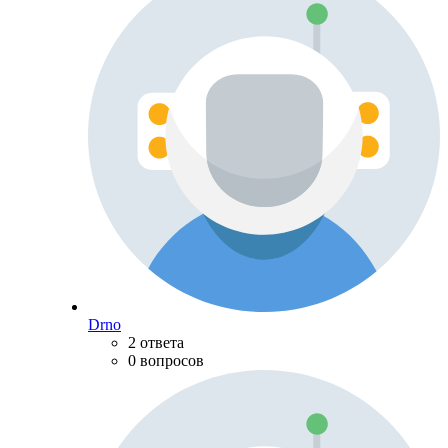
Drno
2 ответа
0 вопросов