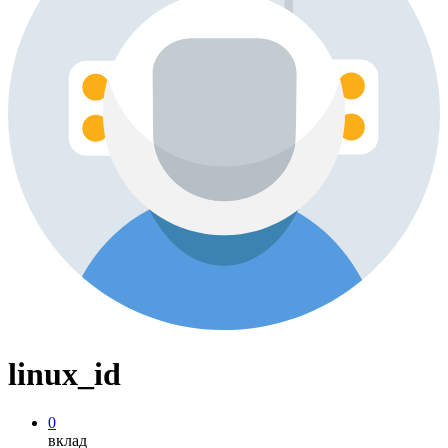
linux_id
0
вклад