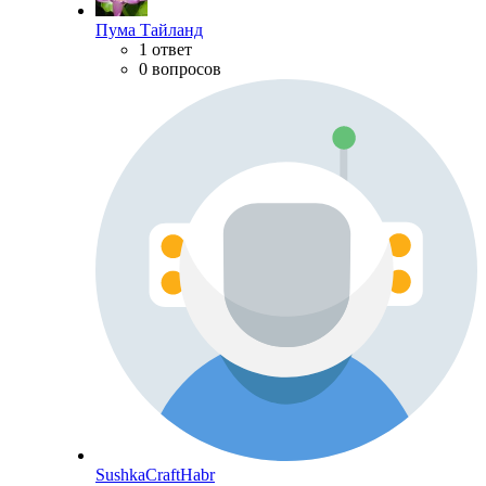
Пума Тайланд
1 ответ
0 вопросов
SushkaCraftHabr