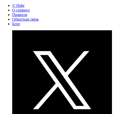
© Habr
О сервисе
Правила
Обратная связь
Блог