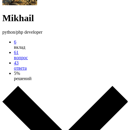
Mikhail
python/php developer
6
вклад
61
вопрос
43
ответа
5%
решений