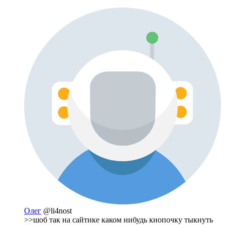
Олег
@li4nost
>>шоб так на сайтике каком нибудь кнопочку тыкнуть