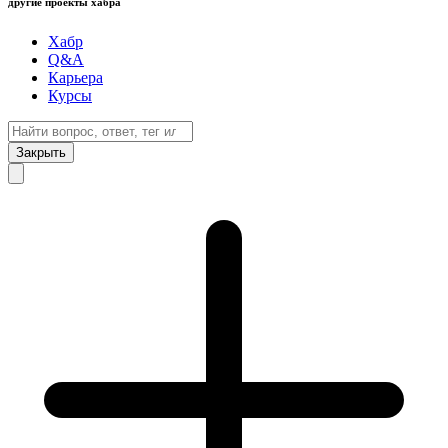
другие проекты хабра
Хабр
Q&A
Карьера
Курсы
Закрыть