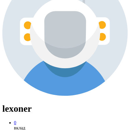
lexoner
0
вклад