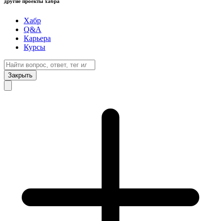
другие проекты хабра
Хабр
Q&A
Карьера
Курсы
Закрыть