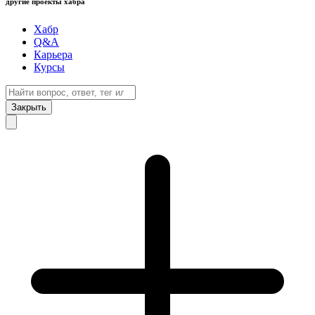
другие проекты хабра
Хабр
Q&A
Карьера
Курсы
Закрыть