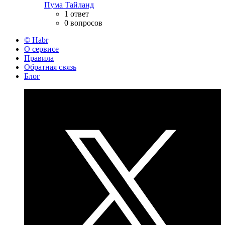
Пума Тайланд
1 ответ
0 вопросов
© Habr
О сервисе
Правила
Обратная связь
Блог