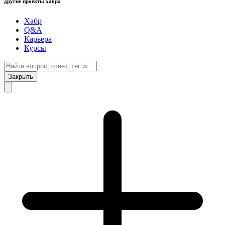
другие проекты хабра
Хабр
Q&A
Карьера
Курсы
Закрыть