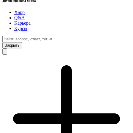
другие проекты хабра
Хабр
Q&A
Карьера
Курсы
Закрыть