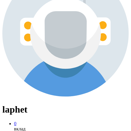
laphet
0
вклад