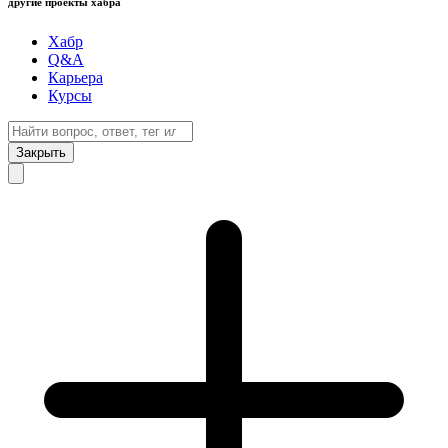
другие проекты хабра
Хабр
Q&A
Карьера
Курсы
Закрыть