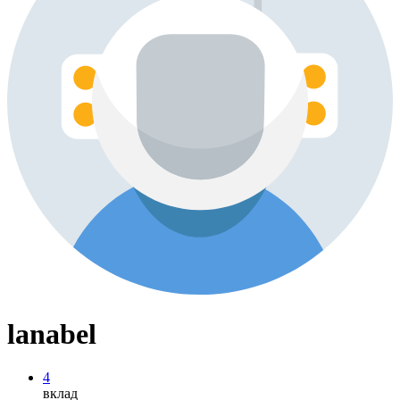
lanabel
4
вклад