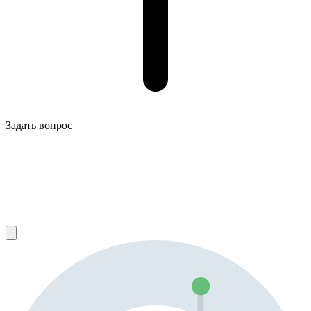
Задать вопрос