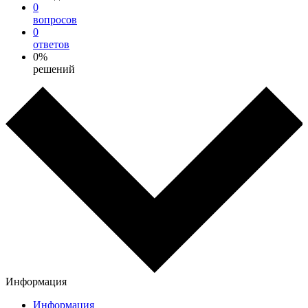
0
вопросов
0
ответов
0%
решений
Информация
Информация