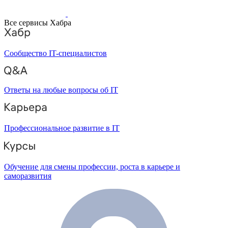
Все сервисы Хабра
Сообщество IT-специалистов
Ответы на любые вопросы об IT
Профессиональное развитие в IT
Обучение для смены профессии, роста в карьере и
саморазвития