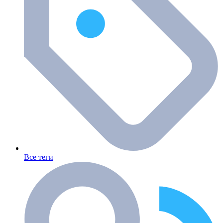
Все теги