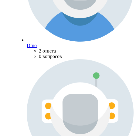
Drno
2 ответа
0 вопросов