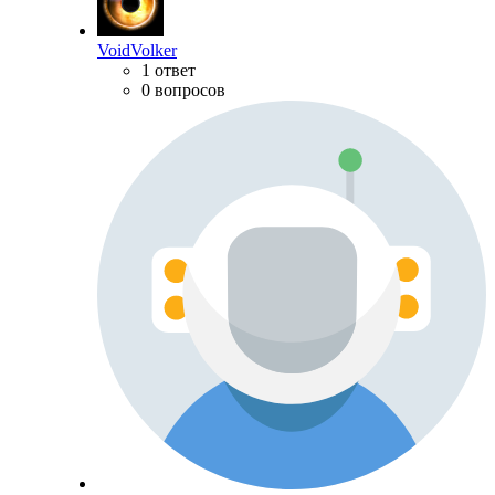
VoidVolker
1 ответ
0 вопросов