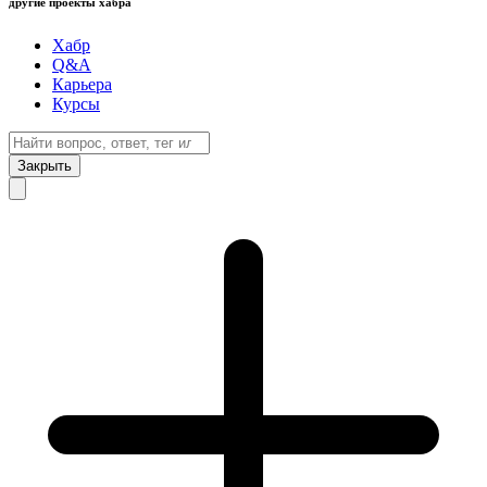
другие проекты хабра
Хабр
Q&A
Карьера
Курсы
Закрыть