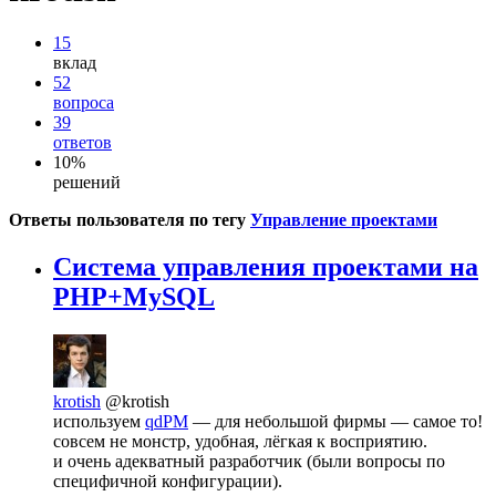
15
вклад
52
вопроса
39
ответов
10%
решений
Ответы пользователя по тегу
Управление проектами
Система управления проектами на
PHP+MySQL
krotish
@krotish
используем
qdPM
— для небольшой фирмы — самое то!
совсем не монстр, удобная, лёгкая к восприятию.
и очень адекватный разработчик (были вопросы по
специфичной конфигурации).