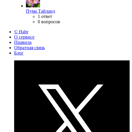
Пума Тайланд
1 ответ
0 вопросов
© Habr
О сервисе
Правила
Обратная связь
Блог