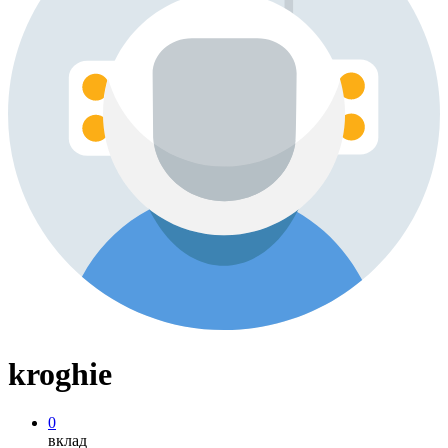
kroghie
0
вклад