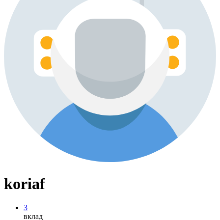
koriaf
3
вклад