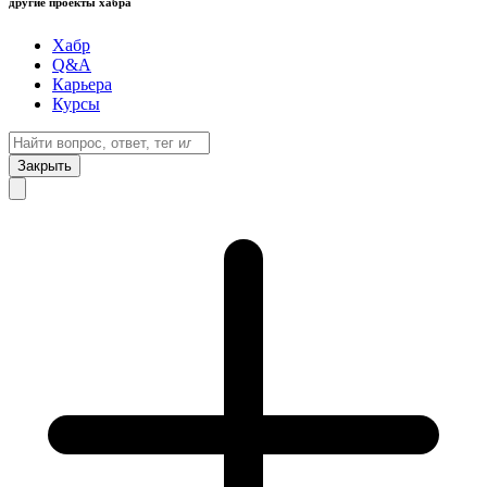
другие проекты хабра
Хабр
Q&A
Карьера
Курсы
Закрыть