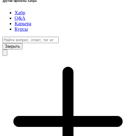
другие проекты хабра
Хабр
Q&A
Карьера
Курсы
Закрыть