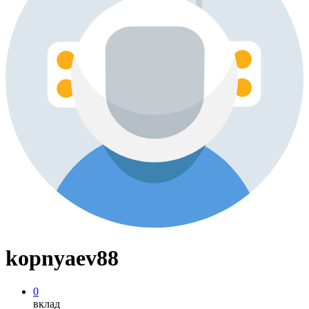
kopnyaev88
0
вклад