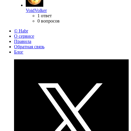
VoidVolker
1 ответ
0 вопросов
© Habr
О сервисе
Правила
Обратная связь
Блог