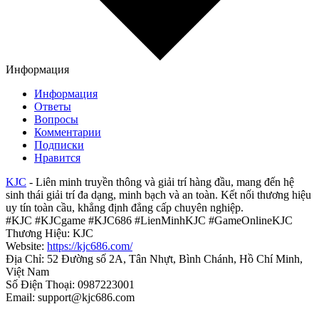
Информация
Информация
Ответы
Вопросы
Комментарии
Подписки
Нравится
KJC
- Liên minh truyền thông và giải trí hàng đầu, mang đến hệ
sinh thái giải trí đa dạng, minh bạch và an toàn. Kết nối thương hiệu
uy tín toàn cầu, khẳng định đẳng cấp chuyên nghiệp.
#KJC #KJCgame #KJC686 #LienMinhKJC #GameOnlineKJC
Thương Hiệu: KJC
Website:
https://kjc686.com/
Địa Chỉ: 52 Đường số 2A, Tân Nhựt, Bình Chánh, Hồ Chí Minh,
Việt Nam
Số Điện Thoại: 0987223001
Email: support@kjc686.com