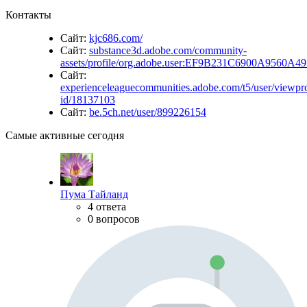
Контакты
Сайт:
kjc686.com/
Сайт:
substance3d.adobe.com/community-
assets/profile/org.adobe.user:EF9B231C6900A9560
Сайт:
experienceleaguecommunities.adobe.com/t5/user/viewpro
id/18137103
Сайт:
be.5ch.net/user/899226154
Самые активные сегодня
Пума Тайланд
4 ответа
0 вопросов