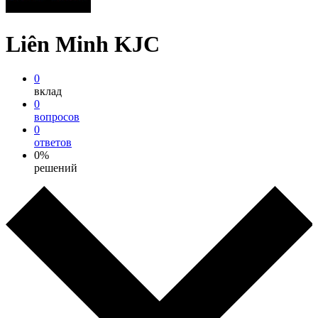
Liên Minh KJC
0
вклад
0
вопросов
0
ответов
0%
решений