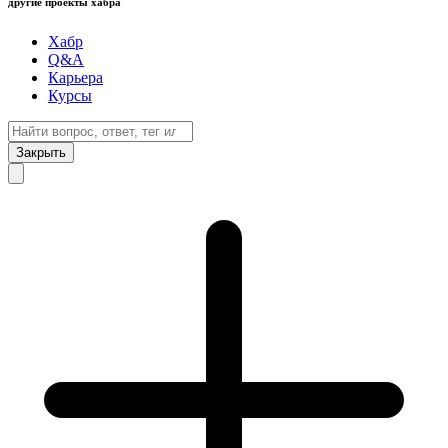
другие проекты хабра
Хабр
Q&A
Карьера
Курсы
Закрыть