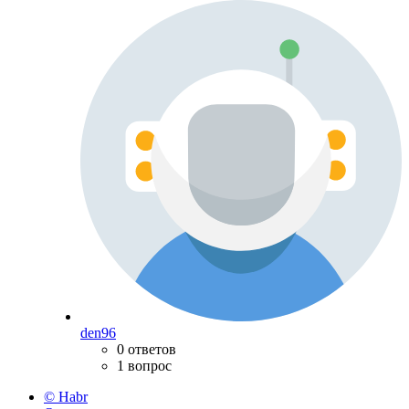
den96
0 ответов
1 вопрос
© Habr