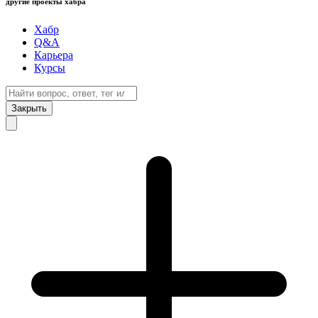
другие проекты хабра
Хабр
Q&A
Карьера
Курсы
Закрыть