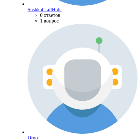
SushkaCraftHabr
0 ответов
1 вопрос
Drno