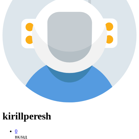
kirillperesh
0
вклад