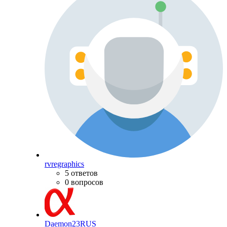
rvregraphics
5 ответов
0 вопросов
Daemon23RUS