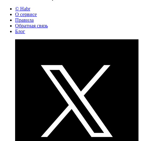
© Habr
О сервисе
Правила
Обратная связь
Блог