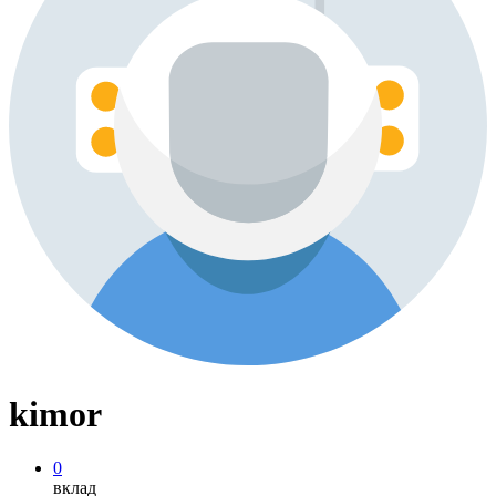
kimor
0
вклад