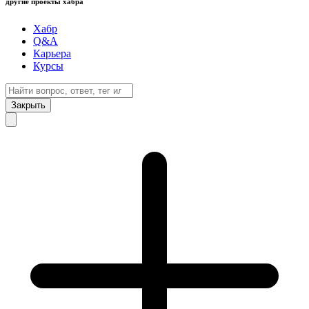
другие проекты хабра
Хабр
Q&A
Карьера
Курсы
Закрыть