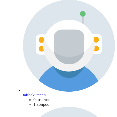
taishakutennn
0 ответов
1 вопрос