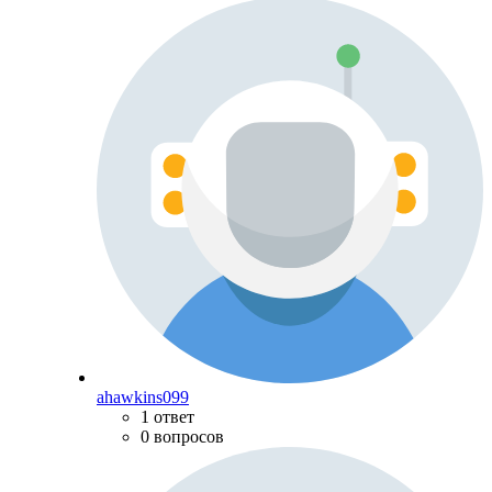
ahawkins099
1 ответ
0 вопросов