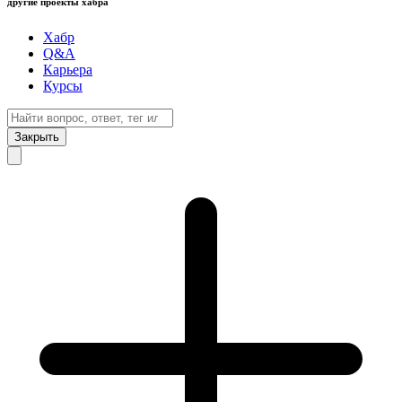
другие проекты хабра
Хабр
Q&A
Карьера
Курсы
Закрыть