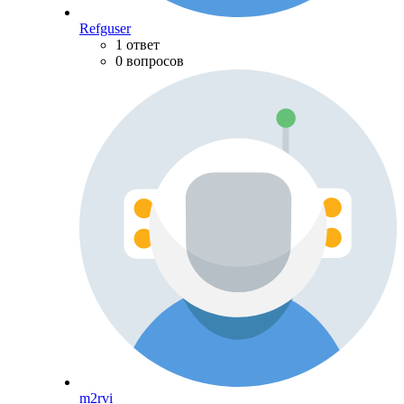
Refguser
1 ответ
0 вопросов
m2rvi