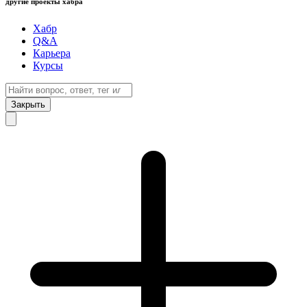
другие проекты хабра
Хабр
Q&A
Карьера
Курсы
Закрыть