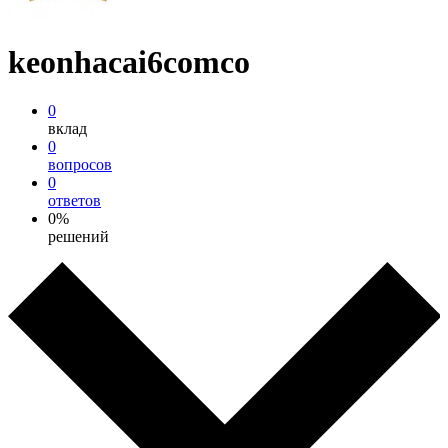
keonhacai6comco
0
вклад
0
вопросов
0
ответов
0%
решений