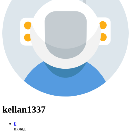
kellan1337
0
вклад