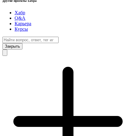
другие проекты хабра
Хабр
Q&A
Карьера
Курсы
Закрыть