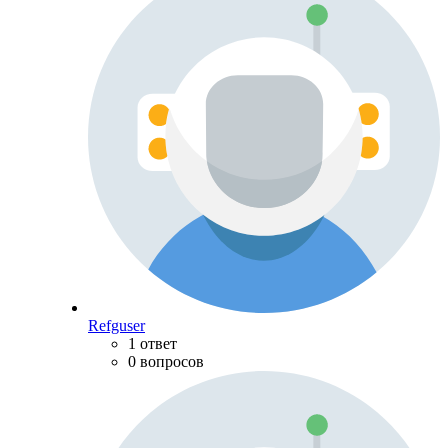
Refguser
1 ответ
0 вопросов