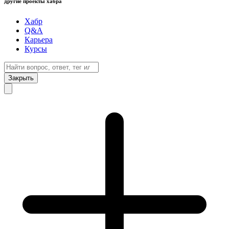
другие проекты хабра
Хабр
Q&A
Карьера
Курсы
Закрыть