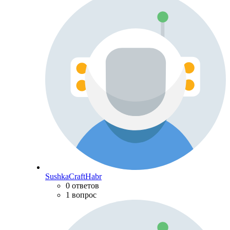
SushkaCraftHabr
0 ответов
1 вопрос