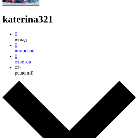
katerina321
0
вклад
0
вопросов
0
ответов
0%
решений