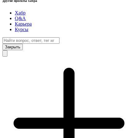
другие проекты хабра
Хабр
Q&A
Карьера
Курсы
Закрыть