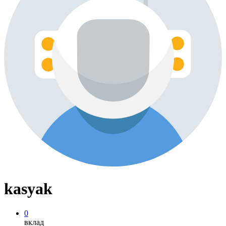
kasyak
0
вклад