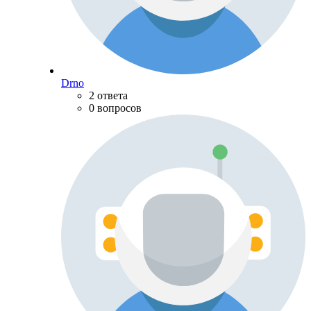
Drno
2 ответа
0 вопросов