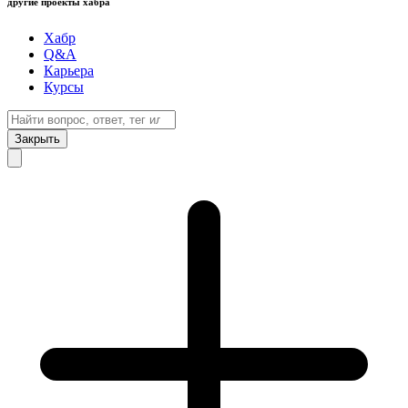
другие проекты хабра
Хабр
Q&A
Карьера
Курсы
Закрыть