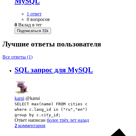
MySQL
1 ответ
0 вопросов
0
Вклад в тег
Подписаться
31k
Лучшие ответы
пользователя
Все ответы (1)
SQL запрос для MySQL
karui
@karui
SELECT max(name) FROM cities c
where c.lang_id in ("ru","en")
group by c.city_id;
Ответ написан
более трёх лет назад
2
комментария