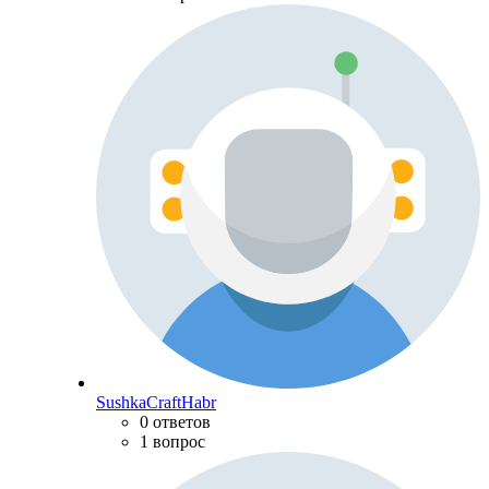
SushkaCraftHabr
0 ответов
1 вопрос