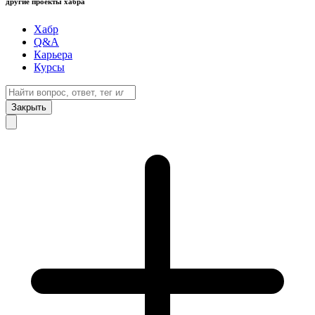
другие проекты хабра
Хабр
Q&A
Карьера
Курсы
Закрыть