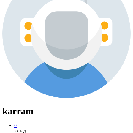
karram
0
вклад