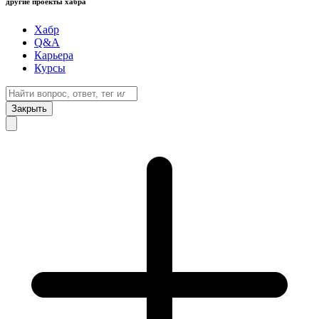
другие проекты хабра
Хабр
Q&A
Карьера
Курсы
Закрыть