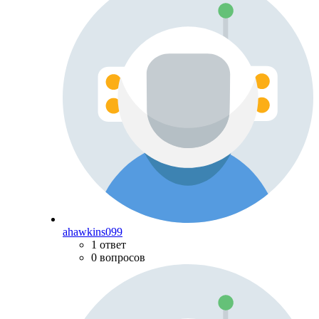
ahawkins099
1 ответ
0 вопросов