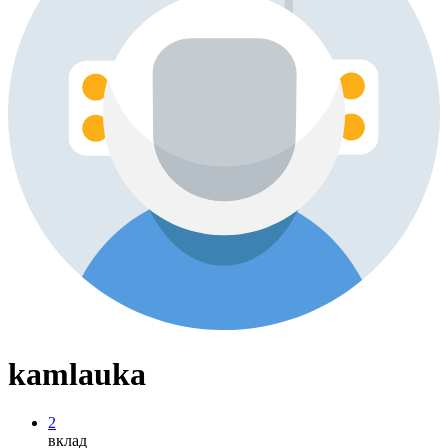
kamlauka
2
вклад