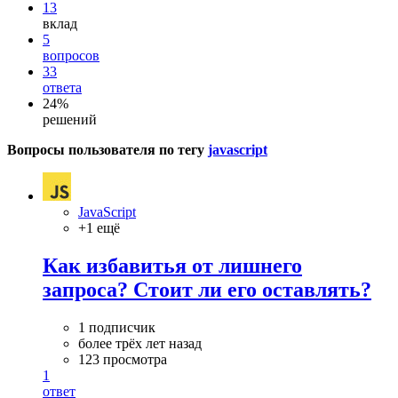
13
вклад
5
вопросов
33
ответа
24%
решений
Вопросы пользователя по тегу
javascript
JavaScript
+1 ещё
Как избавитья от лишнего
запроса? Стоит ли его оставлять?
1 подписчик
более трёх лет назад
123 просмотра
1
ответ