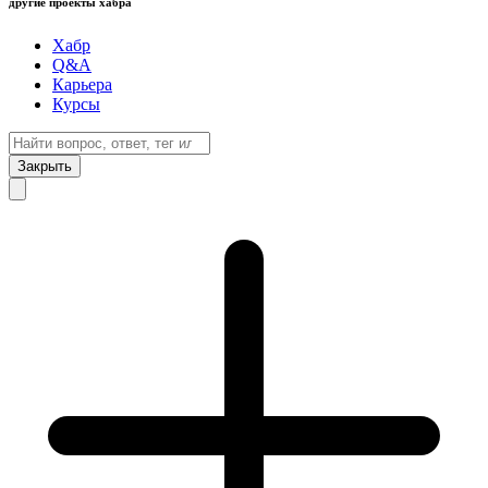
другие проекты хабра
Хабр
Q&A
Карьера
Курсы
Закрыть