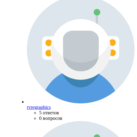
rvregraphics
5 ответов
0 вопросов