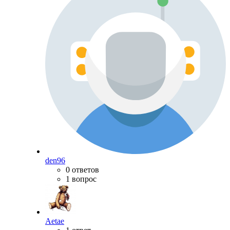
den96
0 ответов
1 вопрос
Aetae