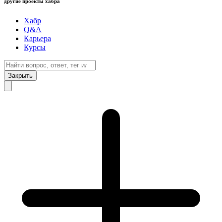
другие проекты хабра
Хабр
Q&A
Карьера
Курсы
Закрыть