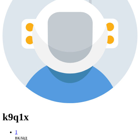
k9q1x
1
вклад