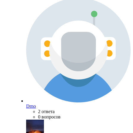
Drno
2 ответа
0 вопросов