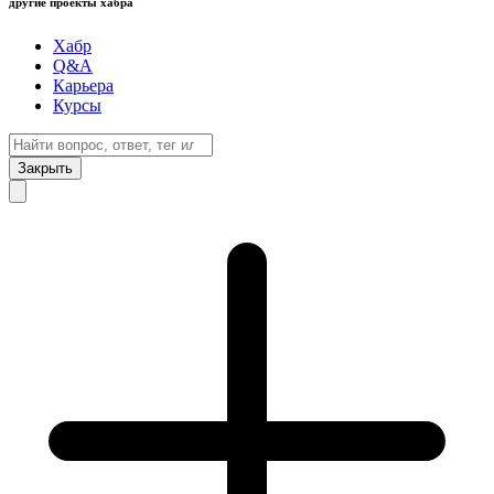
другие проекты хабра
Хабр
Q&A
Карьера
Курсы
Закрыть