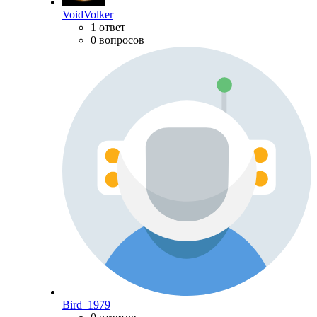
VoidVolker
1 ответ
0 вопросов
Bird_1979