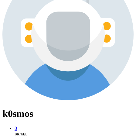
k0smos
0
вклад