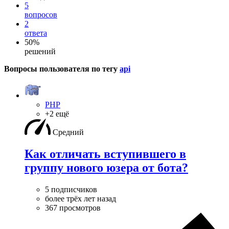
5
вопросов
2
ответа
50%
решений
Вопросы пользователя по тегу
api
PHP
+2 ещё
Средний
Как отличать вступившего в
группу нового юзера от бота?
5 подписчиков
более трёх лет назад
367 просмотров