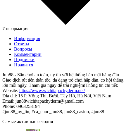
Информация
Информация
Ответы
Вопросы
Комментарии
Подписки
Нравится
Jun88 - Sân chơi an toàn, uy tín với hệ thống bảo mật hàng đầu.
Giao dịch rút tiền thần tốc, đa dạng trò chơi hấp dẫn, cơ hội thắng
lớn mỗi ngày. Tham gia ngay để trải nghiệm!Thông tin chi tiết:
Website:
https://www.wichitapachyderm.net/
Địa chỉ: 15 P. Võng Thị, Bưởi, Tây Hồ, Hà Nội, Việt Nam
Email: jun88wichitapachyderm@gmail.com
Phone: 0963258194
#jun88_uy_tin, #ca_cuoc_jun88, jun88_casino, #jun88
Самые активные сегодня