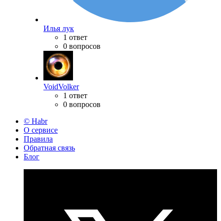
Илья лук
1 ответ
0 вопросов
VoidVolker
1 ответ
0 вопросов
© Habr
О сервисе
Правила
Обратная связь
Блог