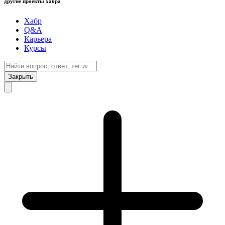
другие проекты хабра
Хабр
Q&A
Карьера
Курсы
Закрыть