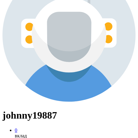
johnny19887
0
вклад