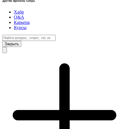
другие проекты хабра
Хабр
Q&A
Карьера
Курсы
Закрыть