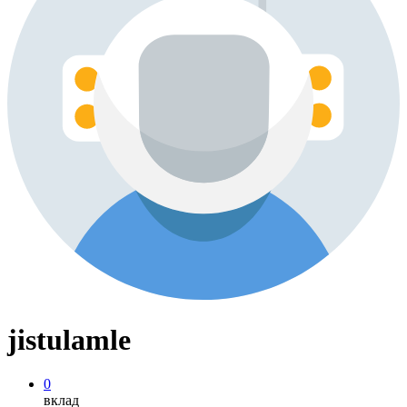
jistulamle
0
вклад