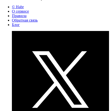
© Habr
О сервисе
Правила
Обратная связь
Блог