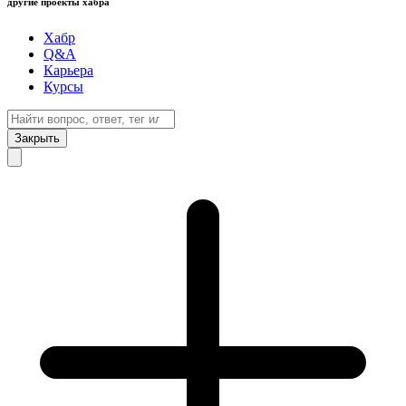
другие проекты хабра
Хабр
Q&A
Карьера
Курсы
Закрыть