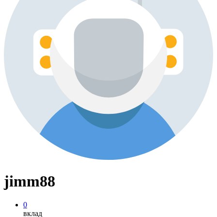
jimm88
0
вклад