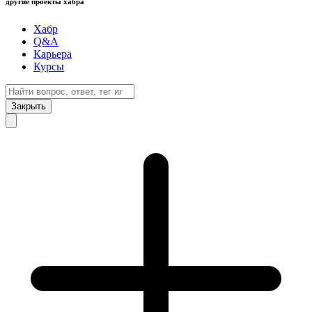
другие проекты хабра
Хабр
Q&A
Карьера
Курсы
Закрыть