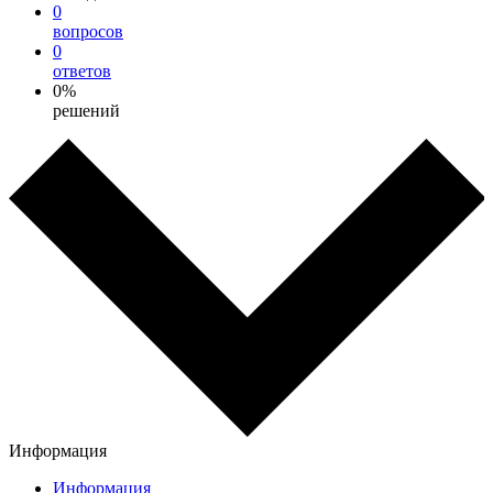
0
вопросов
0
ответов
0%
решений
Информация
Информация