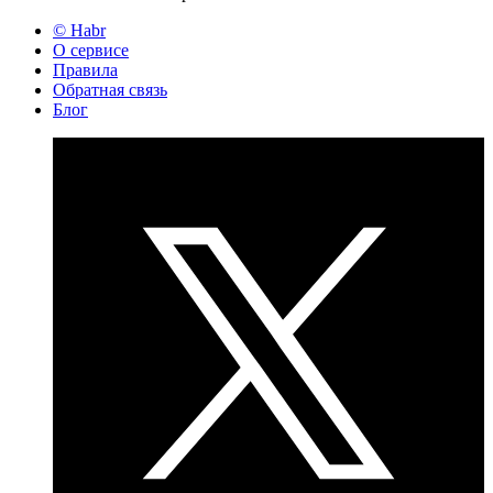
© Habr
О сервисе
Правила
Обратная связь
Блог